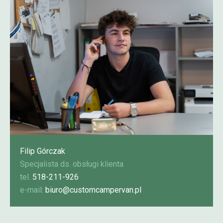
Filip Górczak
Specjalista ds. obsługi klienta
tel.
518-211-926
e-mail:
biuro@customcampervan.pl