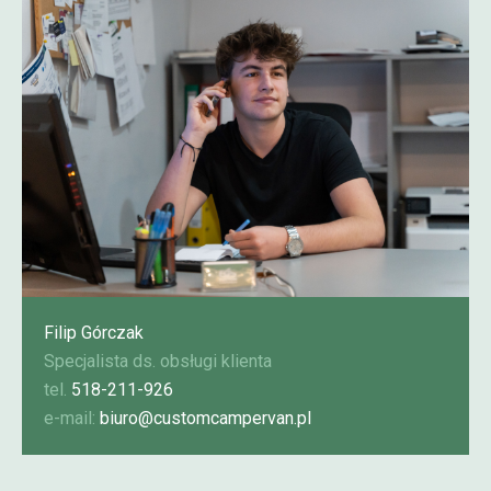
Filip Górczak
Specjalista ds. obsługi klienta
tel.
518-211-926
e-mail:
biuro@customcampervan.pl